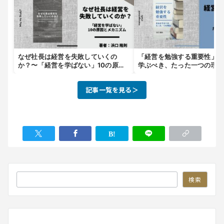
なぜ社長は経営を失敗していくの
「経営を勉強する重要性」〜
か？〜「経営を学ばない」10の原因
学ぶべき、たった一つの理
とメカニズム〜
記事一覧を見る＞
検索
検索