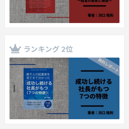
ランキング 2位