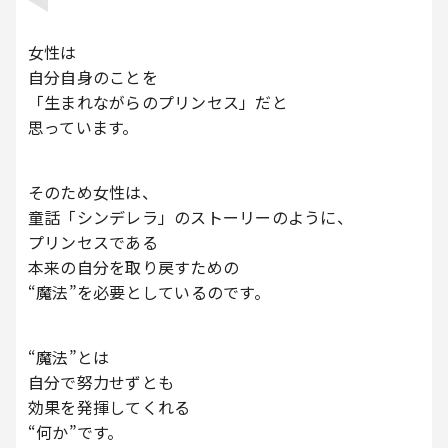
女性は
自分自身のことを
「生まれながらのプリンセス」だと
思っています。
そのため女性は、
童話「シンデレラ」のストーリーのように、
プリンセスである
本来の自分を取り戻すための
“魔法”を必要としているのです。
“魔法”とは
自分で努力せずとも
効果を発揮してくれる
“何か”です。