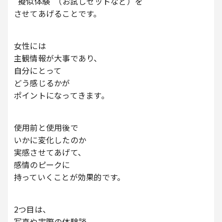
“擬似体験”（お試しセットなど）を
させてあげることです。
女性には
主観情報が大事であり、
自分にとって
どう感じるかが
ポイントになってきます。
使用前と使用後で
いかに変化したのか
実感させてあげて、
感情のピークに
持っていくことが効果的です。
2つ目は、
写真や実際の体験談、