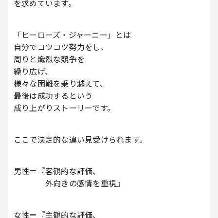
を求めています。
「ヒーローズ・ジャーニー」とは
自分でコツコツ努力をし、
周りと熾烈な競争を
繰り広げ、
様々な困難を乗り越えて、
最後は成功するという
成り上がりストーリーです。
ここで決定的な違い見受けられます。
男性＝『客観的な評価、
外向きの感情を重視』
女性＝『主観的な評価、