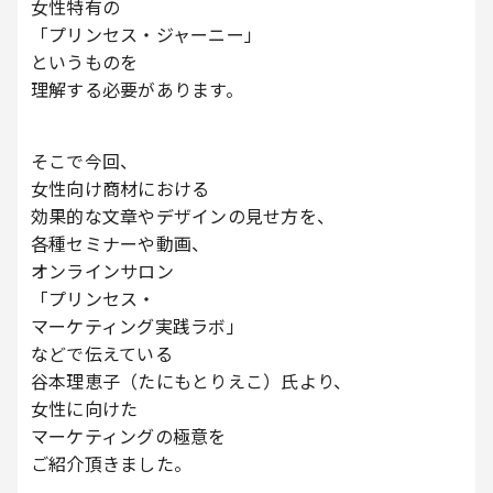
女性特有の
「プリンセス・ジャーニー」
というものを
理解する必要があります。
そこで今回、
女性向け商材における
効果的な文章やデザインの見せ方を、
各種セミナーや動画、
オンラインサロン
「プリンセス・
マーケティング実践ラボ」
などで伝えている
谷本理恵子（たにもとりえこ）氏より、
女性に向けた
マーケティングの極意を
ご紹介頂きました。