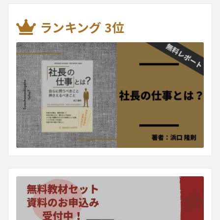
ランキング 3位