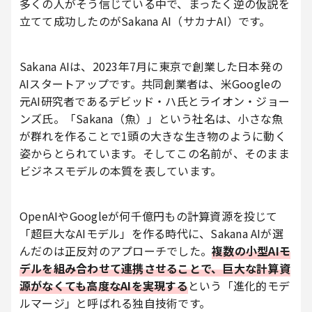
多くの人がそう信じている中で、まったく逆の仮説を
立てて成功したのがSakana AI（サカナAI）です。
Sakana AIは、2023年7月に東京で創業した日本発の
AIスタートアップです。共同創業者は、米Googleの
元AI研究者であるデビッド・ハ氏とライオン・ジョー
ンズ氏。「Sakana（魚）」という社名は、小さな魚
が群れを作ることで1頭の大きな生き物のように動く
姿からとられています。そしてこの名前が、そのまま
ビジネスモデルの本質を表しています。
OpenAIやGoogleが何千億円もの計算資源を投じて
「超巨大なAIモデル」を作る時代に、Sakana AIが選
んだのは正反対のアプローチでした。
複数の小型AIモ
デルを組み合わせて連携させることで、巨大な計算資
源がなくても高度なAIを実現する
という「進化的モデ
ルマージ」と呼ばれる独自技術です。