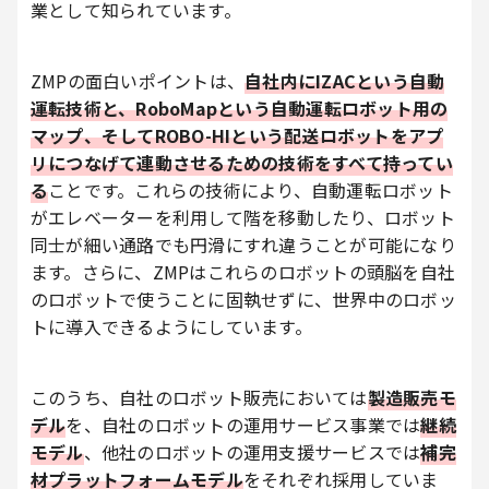
業として知られています。
ZMPの面白いポイントは、
自社内にIZACという自動
運転技術と、RoboMapという自動運転ロボット用の
マップ、そしてROBO-HIという配送ロボットをアプ
リにつなげて連動させるための技術をすべて持ってい
る
ことです。これらの技術により、自動運転ロボット
がエレベーターを利用して階を移動したり、ロボット
同士が細い通路でも円滑にすれ違うことが可能になり
ます。さらに、ZMPはこれらのロボットの頭脳を自社
のロボットで使うことに固執せずに、世界中のロボッ
トに導入できるようにしています。
このうち、自社のロボット販売においては
製造販売モ
デル
を、自社のロボットの運用サービス事業では
継続
モデル
、他社のロボットの運用支援サービスでは
補完
材プラットフォームモデル
をそれぞれ採用していま