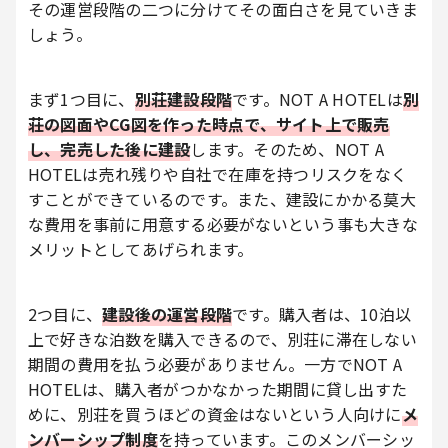
その運営段階の二つに分けてその面白さを見ていきま
しょう。
まず1つ目に、
別荘建設段階
です。NOT A HOTELは
別
荘の図面やCG図を作った時点で、サイト上で販売
し、完売した後に建設
します。そのため、NOT A
HOTELは売れ残りや自社で在庫を持つリスクをなく
すことができているのです。また、建設にかかる莫大
な費用を事前に用意する必要がないという事も大きな
メリットとしてあげられます。
2つ目に、
建設後の運営段階
です。購入者は、10泊以
上で好きな泊数を購入できるので、別荘に滞在しない
期間の費用を払う必要がありません。一方でNOT A
HOTELは、購入者がつかなかった期間に貸し出すた
めに、別荘を買うほどの資金はないという人向けに
メ
ンバーシップ制度
を持っています。このメンバーシッ