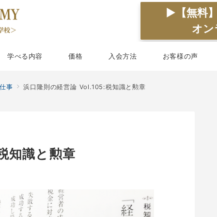
▶【無料
オン
学べる内容
価格
入会方法
お客様の声
仕事
浜口隆則の経営論 Vol.105:税知識と勲章
5:税知識と勲章