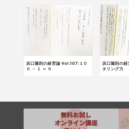
浜口隆則の経営論 Vol.107:１０
浜口隆則の経営論
０ － １ ＝ ０
タリング力