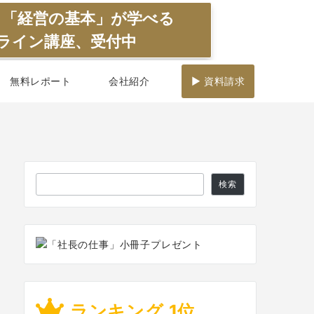
】「経営の基本」が学べる
ライン講座、受付中
無料レポート
会社紹介
▶ 資料請求
検
検索
索
ランキング 1位