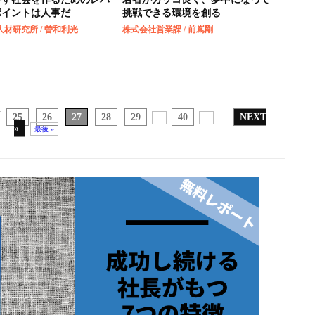
ポイントは人事だ
挑戦できる環境を創る
材研究所 / 曽和利光
株式会社営業課 / 前嶌剛
25
26
27
28
29
40
NEXT
...
...
»
最後 »