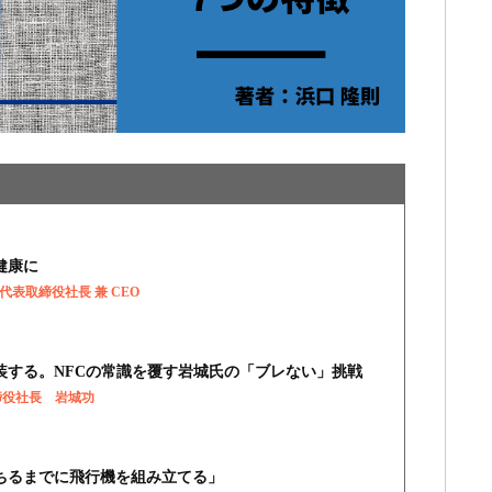
健康に
 / 代表取締役社長 兼 CEO
装する。NFCの常識を覆す岩城氏の「ブレない」挑戦
取締役社長 岩城功
ちるまでに飛行機を組み立てる」