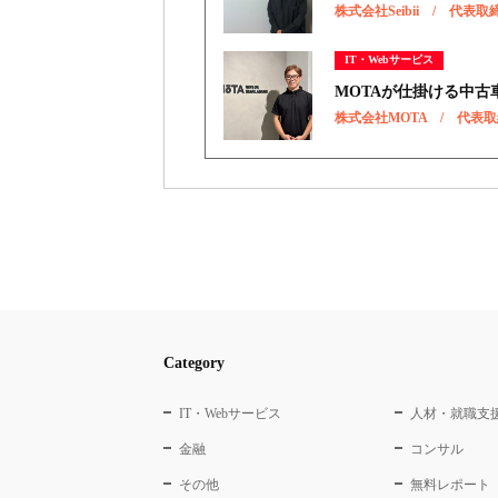
株式会社Seibii / 代
IT・Webサービス
MOTAが仕掛ける中
株式会社MOTA / 代表
Category
IT・Webサービス
人材・就職支
金融
コンサル
その他
無料レポート