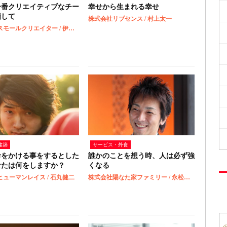
一番クリエイティブなチー
幸せから生まれる幸せ
指して
株式会社リブセンス / 村上太一
株式会社スモールクリエイター / 伊藤陽平
建築
サービス・外食
命をかける事をするとした
誰かのことを想う時、人は必ず強
なたは何をしますか？
くなる
ューマンレイス / 石丸健二
株式会社陽なた家ファミリー / 永松茂久