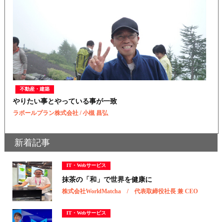
不動産・建築
やりたい事とやっている事が一致
ラポールプラン株式会社 / 小槻 昌弘
新着記事
IT・Webサービス
抹茶の「和」で世界を健康に
株式会社WorldMatcha / 代表取締役社長 兼 CEO
IT・Webサービス