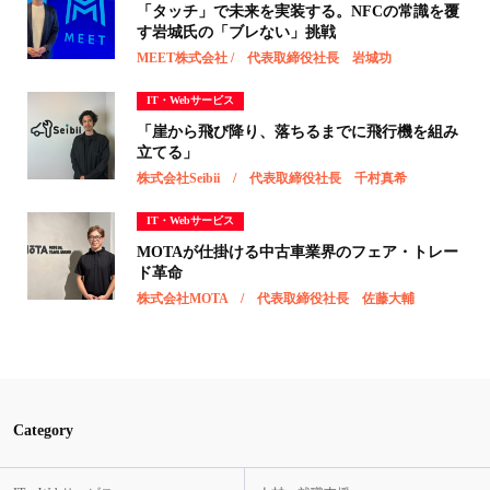
「タッチ」で未来を実装する。NFCの常識を覆
す岩城氏の「ブレない」挑戦
MEET株式会社 / 代表取締役社長 岩城功
IT・Webサービス
「崖から飛び降り、落ちるまでに飛行機を組み
立てる」
株式会社Seibii / 代表取締役社長 千村真希
IT・Webサービス
MOTAが仕掛ける中古車業界のフェア・トレー
ド革命
株式会社MOTA / 代表取締役社長 佐藤大輔
Category