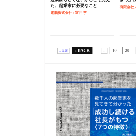
た、起業家に必要なこと
有限会社ス
電脳株式会社 / 室井 亨
« BACK
10
20
« 先頭
...