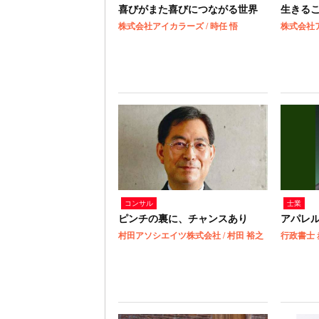
喜びがまた喜びにつながる世界
生きる
株式会社アイカラーズ / 時任 悟
コンサル
士業
ピンチの裏に、チャンスあり
アパレ
村田アソシエイツ株式会社 / 村田 裕之
行政書士 