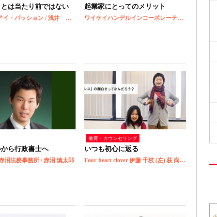
ことは当たり前ではない
起業家にとってのメリット
株式会社アイ・パッション / 浅井 慎吾
ワイケイハンデルインコーポレーテッド / 上方 陽一郎
教育・カウンセリング
ルから行政書士へ
いつも初心に返る
赤沼法務事務所 / 赤沼 慎太郎
Four-heart-clover 伊藤 千枝 (左) 荻 尚子 (右)