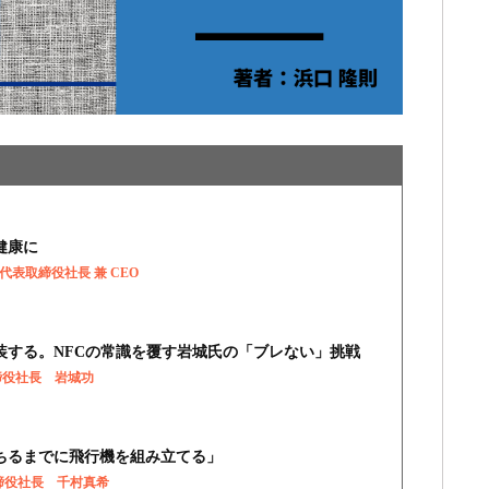
健康に
 / 代表取締役社長 兼 CEO
装する。NFCの常識を覆す岩城氏の「ブレない」挑戦
取締役社長 岩城功
ちるまでに飛行機を組み立てる」
表取締役社長 千村真希