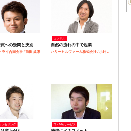
コンサル
売買への疑問と決別
自然の流れの中で起業
ライ合同会社 / 前田 紘孝
ハリーヒルファーム株式会社 / 小針 一浩
ウンセリング
IT・Webサービス
けは逆上がり
地球にベネフィット