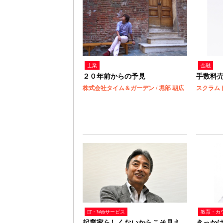
士業
金融
２０年前からの予見
手数料
株式会社タイム＆ガーデン / 堀部 朝広
スクラムト
IT・Webサービス
教育・カ
起業家らしくないからこそ見え
きっか