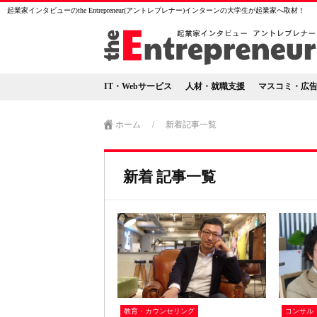
起業家インタビューのthe Entrepreneur(アントレプレナー)インターンの大学生が起業家へ取材！
IT・Webサービス
人材・就職支援
マスコミ・広
ホーム
/
新着記事一覧
新着 記事一覧
教育・カウンセリング
コンサル