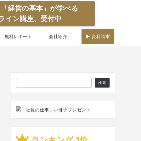
】「経営の基本」が学べる
ライン講座、受付中
無料レポート
会社紹介
▶ 資料請求
検
検索
索
ランキング 1位