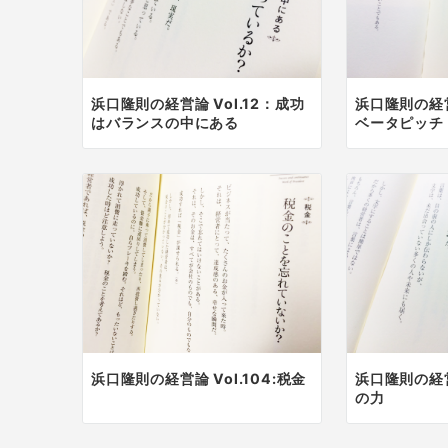
浜口隆則の経営論 Vol.12：成功
浜口隆則の経営
はバランスの中にある
ベータピッチ
浜口隆則の経営論 Vol.104:税金
浜口隆則の経営
の力