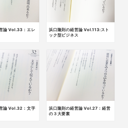
論 Vol.33：エレ
浜口隆則の経営論 Vol.113:スト
ック型ビジネス
論 Vol.32：文字
浜口隆則の経営論 Vol.27：経営
の３大要素