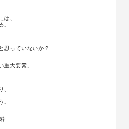
には、
る。
と思っていないか？
い重大要素。
り、
う。
抜粋