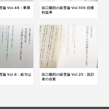
論 Vol.48：事業
浜口隆則の経営論 Vol.100:目標
利益率
論 Vol.8：給与は
浜口隆則の経営論 Vol.25：設計
者の自覚