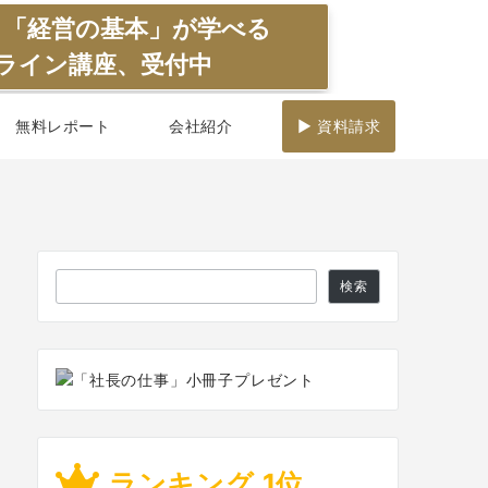
】「経営の基本」が学べる
ライン講座、受付中
無料レポート
会社紹介
▶ 資料請求
検
検索
索
ランキング 1位