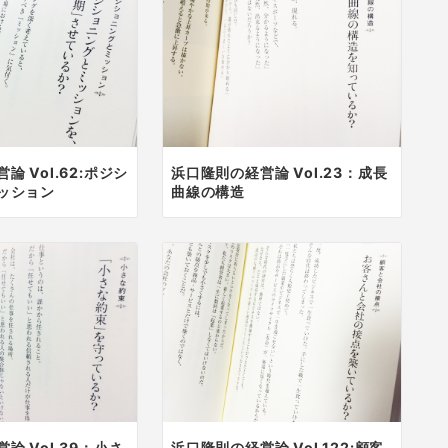
論 Vol.62:ポジシ
浜口隆則の経営論 Vol.23：成長
ッション
曲線の構造
論 Vol.39：小さ
浜口隆則の経営論 Vol.122:顧客