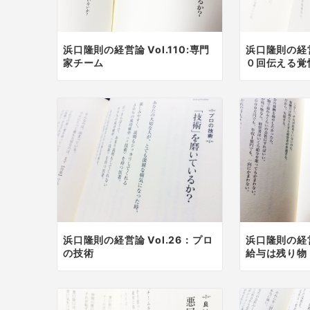
浜口隆則の経営論 Vol.110:専門
浜口隆則の経営論
家チーム
０回伝える覚
浜口隆則の経営論 Vol.26：プロ
浜口隆則の経営
の技術
給与は残り物