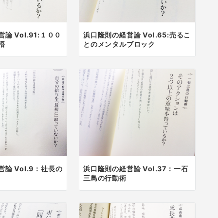
 Vol.91:１００
浜口隆則の経営論 Vol.65:売るこ
悟
とのメンタルブロック
論 Vol.9：社長の
浜口隆則の経営論 Vol.37：一石
三鳥の行動術