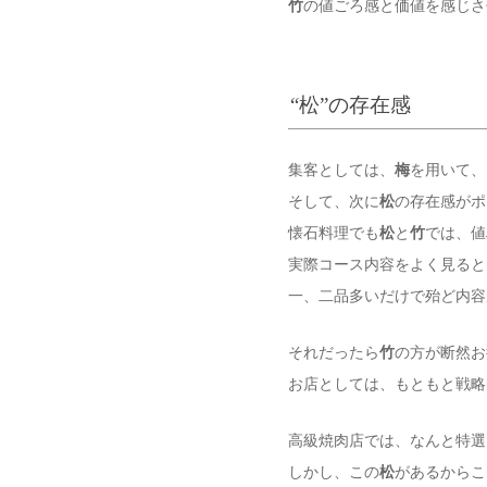
竹
の値ごろ感と価値を感じさ
“松”の存在感
集客としては、
梅
を用いて、
そして、次に
松
の存在感がポ
懐石料理でも
松
と
竹
では、値
実際コース内容をよく見ると
一、二品多いだけで殆ど内容
それだったら
竹
の方が断然お
お店としては、もともと戦略
高級焼肉店では、なんと特選
しかし、この
松
があるからこ