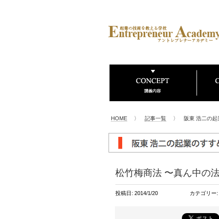
HOME
〉
記事一覧
〉 阪東 浩二の起
松竹梅商法 〜真ん中の
投稿日: 2014/1/20
カテゴリー