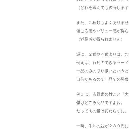
（どれを選んでも後悔します
また、２種類もよくありませ
値ごろ感やバリュー感が得ら
（満足感が得られません）
逆に、２種や４種よりは、む
例えば、行列のできるラーメ
一品のみの取り扱いというと
自信があるので一品での勝負
例えば、吉野家の
竹
こと『大
儲けどころ
商品ですよね。
だって肉の量は変わらずに、
一時、牛丼の並が２８０円に