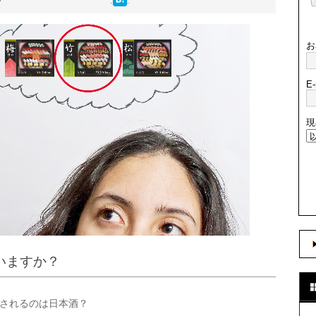
お
E-
現
いますか？
されるのは日本酒？