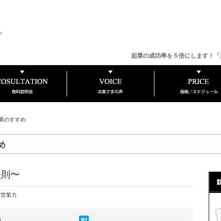
起業の成功率を５倍にします！「
業のすすめ
法則〜
:
営業力