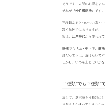
そうです、人間の心理をよん
それが
『松竹梅商法』
です。
三種類あるとついつい真ん中
凄く単純ではありますが、
実は、
江戸時代
から使われて
華僑
でも
『上・中・下』商法
誰だって下は、避けたいです
しかし、いつも上とはいかな
“4種類”でも“2種類”
決して、選択肢を４種類にし
お客さんが迷ってしまうから