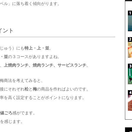
ベル」に落ち着く傾向がります。
イント
じゅう）にも
特上・上・並
、
・並
の３コースがありますよね。
、
上焼肉ランチ、焼肉ランチ、サービスランチ
。
梅商法を考えてみると、
後にそれぞれ
松
と
梅
の商品を作ればよいのです。
率を高く設定することがポイントになります。
値ごろ
感がでます。
を感じます。