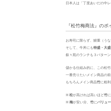
日本人は「丁度あいだの中レ
『松竹梅商法』のポ
お寿司に限らず、鰻重（うな
そして、牛丼にも
特盛・大盛
叙々苑のランチも３パターン
儲かる仕組み的に、この松竹
一番売りたいメイン商品の前
もちろんメイン商品
竹
に粗利
※
松
が高ければ高いほど
竹
に
※
梅
が安い分、
竹
に
バリュー