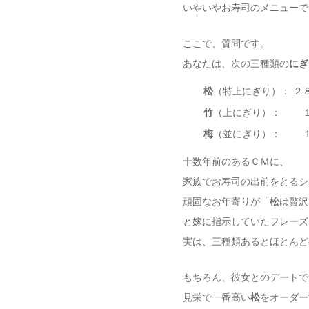
いやいやお寿司のメニューで
ここで、質問です。
あなたは、次の三種類の
にぎ
松
（特上にぎり）： ２
竹
（上にぎり）： １
梅
（並にぎり）： １
十数年前のあるＣＭに、
家族でお寿司の出前をとるシ
頑固なお年寄りが「
松
は贅沢
と嫁に指示していたフレーズ
実は、三種類あるとほとんど
もちろん、彼女とのデートで
見栄で一番高い
松
をオーダー