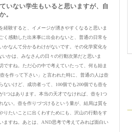
ていない学生もいると思いますが、自
か。
経験すると、イメージが湧きやすくなると思いま
すごく感動した出来事に出会わないと、普通の日常を
たいかなんて分かるわけがないです。その化学変化を
ないかは、みなさんの日々の行動次第だと思いま
大切ですね。ただ心の中で考えていたって、何も始ま
「壺を作って下さい」と言われた時に、普通の人は壺
ないけど、成功者って、100個でも200個でも壺を
が1つはあります。本当の天才でなければ、壺を1つ
作れない。壺を作りづづけるという量が、結局は質を
、やりたいことに出くわすためにも、沢山の行動をす
いますね。あとは、AND思考で考えてみれば面白い