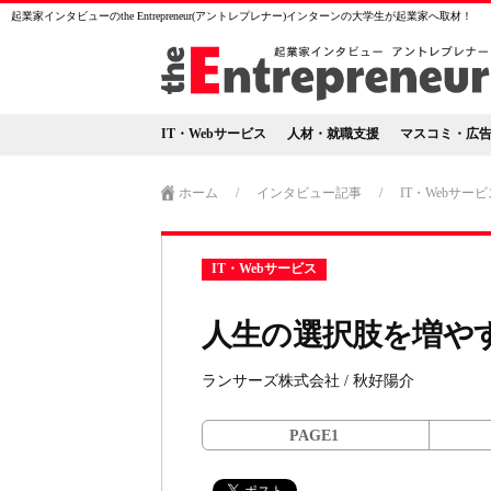
起業家インタビューのthe Entrepreneur(アントレプレナー)インターンの大学生が起業家へ取材！
IT・Webサービス
人材・就職支援
マスコミ・広
ホーム
/
インタビュー記事
/
IT・Webサービ
IT・Webサービス
人生の選択肢を増や
ランサーズ株式会社 / 秋好陽介
PAGE1