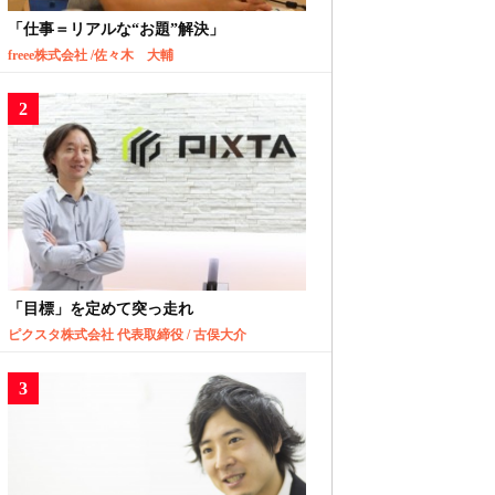
「仕事＝リアルな“お題”解決」
freee株式会社 /佐々木 大輔
「目標」を定めて突っ走れ
ピクスタ株式会社 代表取締役 / 古俣大介