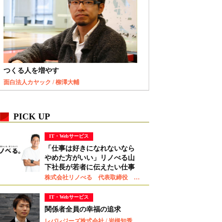
つくる人を増やす
面白法人カヤック / 柳澤大輔
PICK UP
IT・Webサービス
「仕事は好きになれないなら
やめた方がいい」リノべる山
下社長が若者に伝えたい仕事
観
株式会社リノべる 代表取締役 山下智弘
IT・Webサービス
関係者全員の幸福の追求
レバレジーズ株式会社 / 岩槻知秀