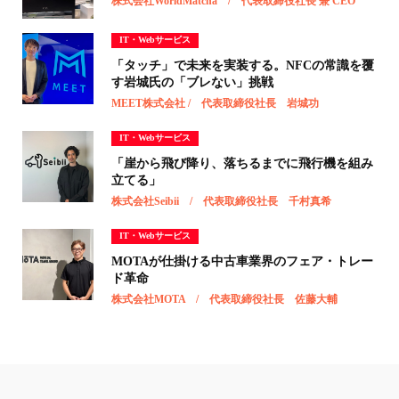
株式会社WorldMatcha / 代表取締役社長 兼 CEO
IT・Webサービス
「タッチ」で未来を実装する。NFCの常識を覆
す岩城氏の「ブレない」挑戦
MEET株式会社 / 代表取締役社長 岩城功
IT・Webサービス
「崖から飛び降り、落ちるまでに飛行機を組み
立てる」
株式会社Seibii / 代表取締役社長 千村真希
IT・Webサービス
MOTAが仕掛ける中古車業界のフェア・トレー
ド革命
株式会社MOTA / 代表取締役社長 佐藤大輔