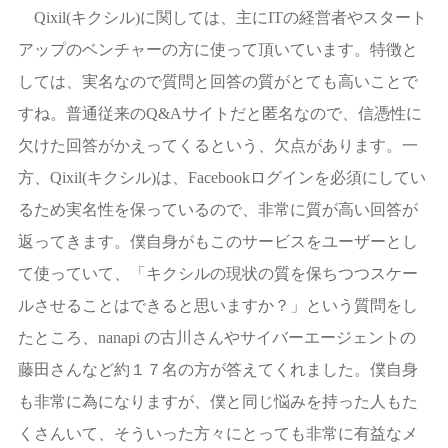
Qixil(キクシル)に関しては、主にITの経営者やスタート
アップのベンチャーの方に使って頂いています。特徴と
しては、実名なので質問と回答の質がとても高いことで
すね。普通従来のQ&Aサイトだと匿名なので、信憑性に
欠けた回答がかえってくるという、欠点があります。一
方、Qixil(キクシル)は、Facebookログインを必須にしてい
るため実名性を保っているので、非常に質が高い回答が
返ってきます。僕自身がもこのサービスをユーザーとし
て使っていて、「キクシルの現状の質を保ちつつスケー
ルさせることはできると思いますか？」という質問をし
たところ、nanapi の古川さんやサイバーエージェントの
藤田さんなど約１７名の方が答えてくれました。僕自身
も非常に為になりますが、僕と同じ悩みを持った人もた
くさんいて、そういった方々にとっても非常に有益なメ