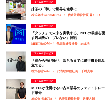
IT・Webサービス
抹茶の「和」で世界を健康に
株式会社WorldMatcha / 代表取締役社長 兼 CEO
IT・Webサービス
「タッチ」で未来を実装する。NFCの常識を覆
す岩城氏の「ブレない」挑戦
MEET株式会社 / 代表取締役社長 岩城功
IT・Webサービス
「崖から飛び降り、落ちるまでに飛行機を組み
立てる」
株式会社Seibii / 代表取締役社長 千村真希
IT・Webサービス
MOTAが仕掛ける中古車業界のフェア・トレー
ド革命
株式会社MOTA / 代表取締役社長 佐藤大輔