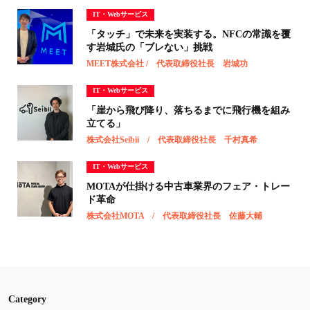
IT・Webサービス
「タッチ」で未来を実装する。NFCの常識を覆
す岩城氏の「ブレない」挑戦
MEET株式会社 / 代表取締役社長 岩城功
IT・Webサービス
「崖から飛び降り、落ちるまでに飛行機を組み
立てる」
株式会社Seibii / 代表取締役社長 千村真希
IT・Webサービス
MOTAが仕掛ける中古車業界のフェア・トレー
ド革命
株式会社MOTA / 代表取締役社長 佐藤大輔
Category