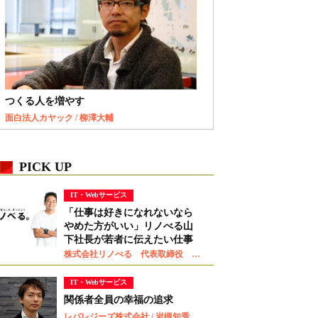
つくる人を増やす
面白法人カヤック / 柳澤大輔
PICK UP
IT・Webサービス
「仕事は好きになれないなら
やめた方がいい」リノべる山
下社長が若者に伝えたい仕事
観
株式会社リノべる 代表取締役 山下智弘
IT・Webサービス
関係者全員の幸福の追求
レバレジーズ株式会社 / 岩槻知秀