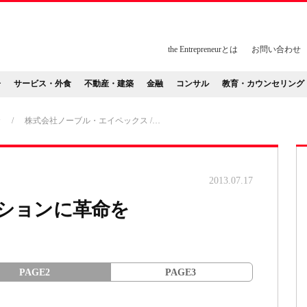
the Entrepreneurとは
お問い合わせ
告
サービス・外食
不動産・建築
金融
コンサル
教育・カウンセリング
食
/
株式会社ノーブル・エイペックス /…
2013.07.17
ッションに革命を
PAGE2
PAGE3