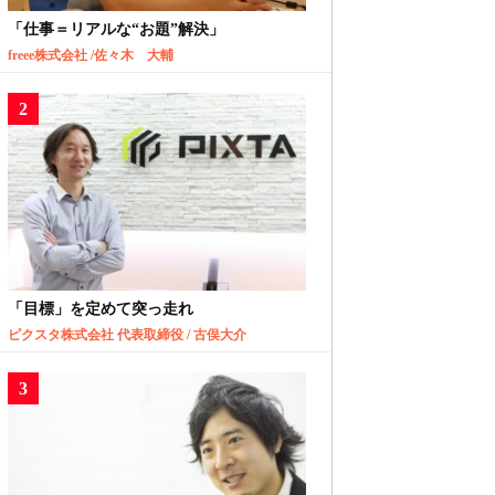
「仕事＝リアルな“お題”解決」
freee株式会社 /佐々木 大輔
「目標」を定めて突っ走れ
ピクスタ株式会社 代表取締役 / 古俣大介