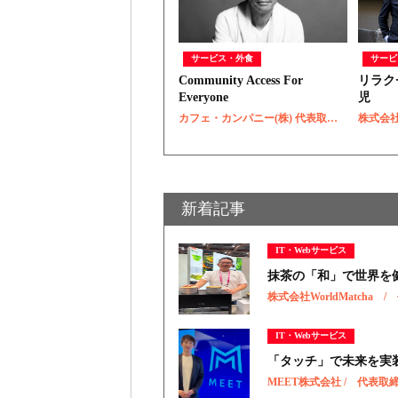
サービス・外食
サービ
Community Access For
リラク
Everyone
児
カフェ・カンパニー(株) 代表取締役社長 / 楠本 修二郎
株式会社
新着記事
IT・Webサービス
抹茶の「和」で世界を
株式会社WorldMatcha
IT・Webサービス
「タッチ」で未来を実
MEET株式会社 / 代表