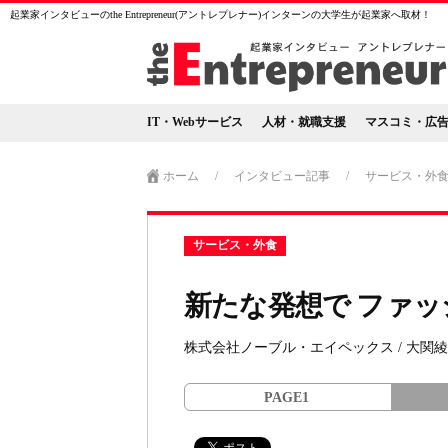
起業家インタビューのthe Entrepreneur(アントレプレナー)インターンの大学生が起業家へ取材！
IT・Webサービス
人材・就職支援
マスコミ・広
ホーム
/
インタビュー記事
/
サービス・外
サービス・外食
新たな発想で ファ
株式会社ノーブル・エイペックス / 大関綾
PAGE1