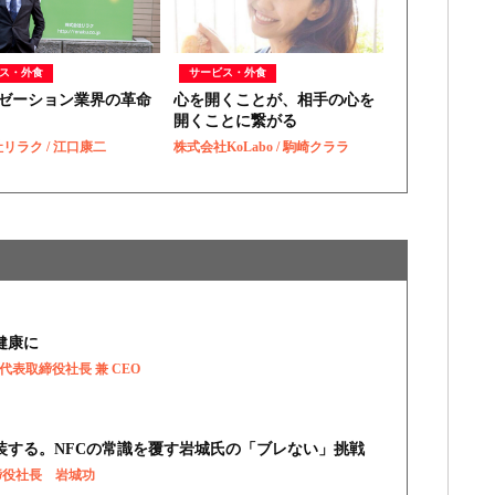
ス・外食
サービス・外食
ゼーション業界の革命
心を開くことが、相手の心を
開くことに繋がる
リラク / 江口康二
株式会社KoLabo / 駒崎クララ
健康に
 / 代表取締役社長 兼 CEO
装する。NFCの常識を覆す岩城氏の「ブレない」挑戦
取締役社長 岩城功