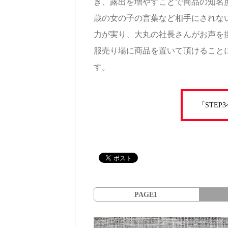
き、露出を増やすことで商品の知名
歳の女の子の言葉など相手にされな
力が実り、大丸の社長さんがお声を
服売り場に商品を置いて頂けること
す。
「STE
PAGE1