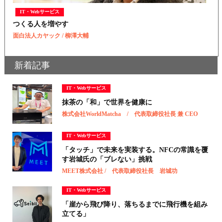
IT・Webサービス
つくる人を増やす
面白法人カヤック / 柳澤大輔
新着記事
IT・Webサービス
抹茶の「和」で世界を健康に
株式会社WorldMatcha / 代表取締役社長 兼 CEO
IT・Webサービス
「タッチ」で未来を実装する。NFCの常識を覆
す岩城氏の「ブレない」挑戦
MEET株式会社 / 代表取締役社長 岩城功
IT・Webサービス
「崖から飛び降り、落ちるまでに飛行機を組み
立てる」