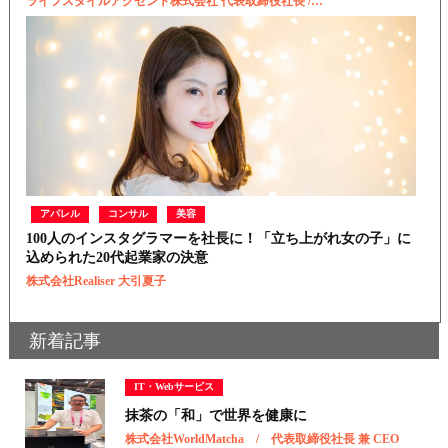
ライフスタイルアクセント株式会社 代表取締役社長 /…
アパレル
コンサル
美容
100人のインスタグラマーを社長に！「立ち上がれ女の子」に
込められた20代起業家の決意
株式会社Realiser 大引夏子
新着記事
IT・Webサービス
抹茶の「和」で世界を健康に
株式会社WorldMatcha / 代表取締役社長 兼 CEO