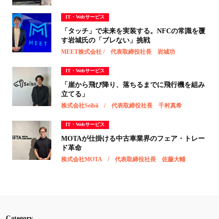
IT・Webサービス
「タッチ」で未来を実装する。NFCの常識を覆
す岩城氏の「ブレない」挑戦
MEET株式会社 / 代表取締役社長 岩城功
IT・Webサービス
「崖から飛び降り、落ちるまでに飛行機を組み
立てる」
株式会社Seibii / 代表取締役社長 千村真希
IT・Webサービス
MOTAが仕掛ける中古車業界のフェア・トレー
ド革命
株式会社MOTA / 代表取締役社長 佐藤大輔
Category