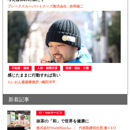
ブレークスルーパートナーズ株式会社 / 赤羽雄二
不動産・建築
人材・就職支援
医療・福祉・介護
感じたままに行動すれば良い
らいおん建築事務所 / 嶋田洋平
新着記事
IT・Webサービス
抹茶の「和」で世界を健康に
株式会社WorldMatcha / 代表取締役社長 兼 CEO