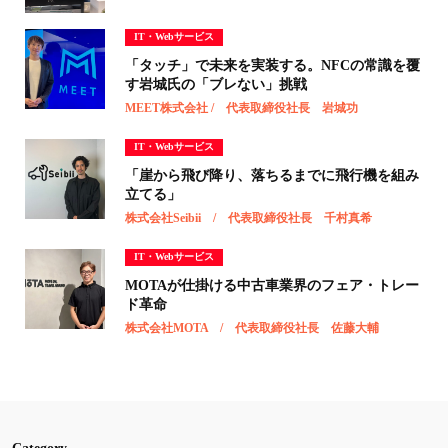
IT・Webサービス
「タッチ」で未来を実装する。NFCの常識を覆
す岩城氏の「ブレない」挑戦
MEET株式会社 / 代表取締役社長 岩城功
IT・Webサービス
「崖から飛び降り、落ちるまでに飛行機を組み
立てる」
株式会社Seibii / 代表取締役社長 千村真希
IT・Webサービス
MOTAが仕掛ける中古車業界のフェア・トレー
ド革命
株式会社MOTA / 代表取締役社長 佐藤大輔