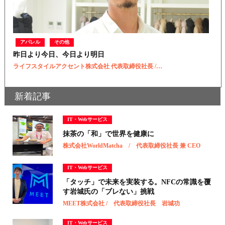
アパレル
その他
昨日より今日、今日より明日
ライフスタイルアクセント株式会社 代表取締役社長 /…
新着記事
IT・Webサービス
抹茶の「和」で世界を健康に
株式会社WorldMatcha / 代表取締役社長 兼 CEO
IT・Webサービス
「タッチ」で未来を実装する。NFCの常識を覆
す岩城氏の「ブレない」挑戦
MEET株式会社 / 代表取締役社長 岩城功
IT・Webサービス