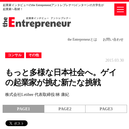
起業家インタビューのthe Entrepreneur(アントレプレナー)インターンの大学生が
起業家へ取材！
the Entrepreneurとは
お問い合わせ
コンサル
その他
2015.03.30
もっと多様な日本社会へ。ゲイ
の起業家が挑む新たな挑戦
株式会社Letibee 代表取締役/林 康紀
PAGE1
PAGE2
PAGE3