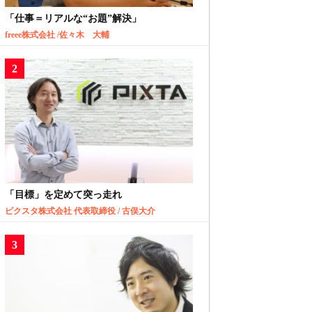
「仕事＝リアルな“お題”解決」
freee株式会社 /佐々木 大輔
「目標」を定めて突っ走れ
ピクスタ株式会社 代表取締役 / 古俣大介