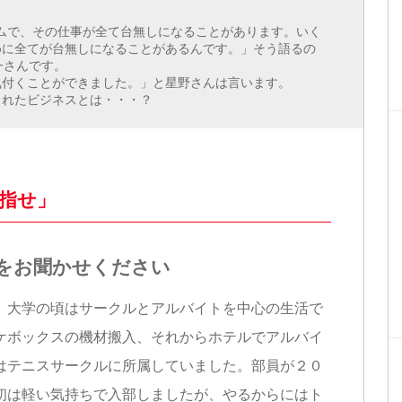
レームで、その仕事が全て台無しになることがあります。いく
めに全てが台無しになることがあるんです。」そう語るの
就一さんです。
気付くことができました。」と星野さんは言います。
まれたビジネスとは・・・？
指せ」
をお聞かせください
大学の頃はサークルとアルバイトを中心の生活で
ケボックスの機材搬入、それからホテルでアルバイ
はテニスサークルに所属していました。部員が２０
初は軽い気持ちで入部しましたが、やるからにはト