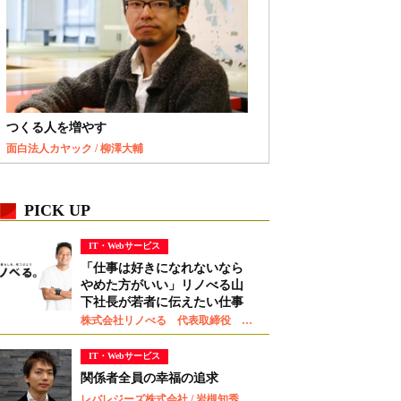
つくる人を増やす
面白法人カヤック / 柳澤大輔
PICK UP
IT・Webサービス
「仕事は好きになれないなら
やめた方がいい」リノべる山
下社長が若者に伝えたい仕事
観
株式会社リノべる 代表取締役 山下智弘
IT・Webサービス
関係者全員の幸福の追求
レバレジーズ株式会社 / 岩槻知秀