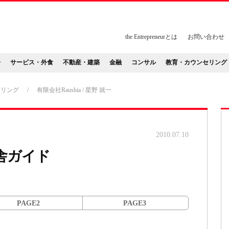
the Entrepreneurとは
お問い合わせ
告
サービス・外食
不動産・建築
金融
コンサル
教育・カウンセリング
セリング
/
有限会社Raushia / 星野 就一
2010.07.10
舎ガイド
PAGE2
PAGE3