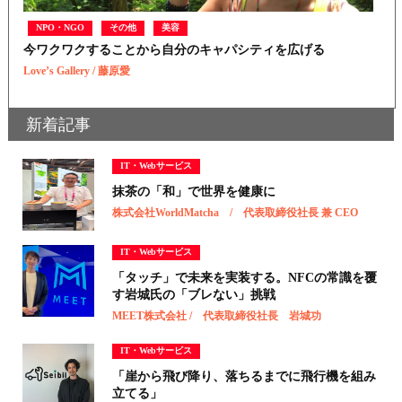
NPO・NGO
その他
美容
今ワクワクすることから自分のキャパシティを広げる
Love’s Gallery / 藤原愛
新着記事
IT・Webサービス
抹茶の「和」で世界を健康に
株式会社WorldMatcha / 代表取締役社長 兼 CEO
IT・Webサービス
「タッチ」で未来を実装する。NFCの常識を覆
す岩城氏の「ブレない」挑戦
MEET株式会社 / 代表取締役社長 岩城功
IT・Webサービス
「崖から飛び降り、落ちるまでに飛行機を組み
立てる」