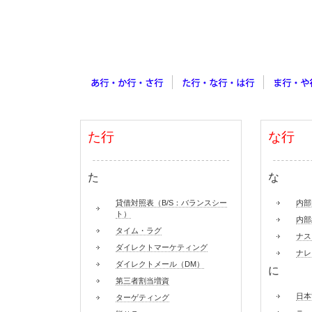
た行
な行
た
な
貸借対照表（B/S：バランスシー
内部
ト）
内部
タイム・ラグ
ナス
ダイレクトマーケティング
ナレ
ダイレクトメール（DM）
に
第三者割当増資
日本
ターゲティング