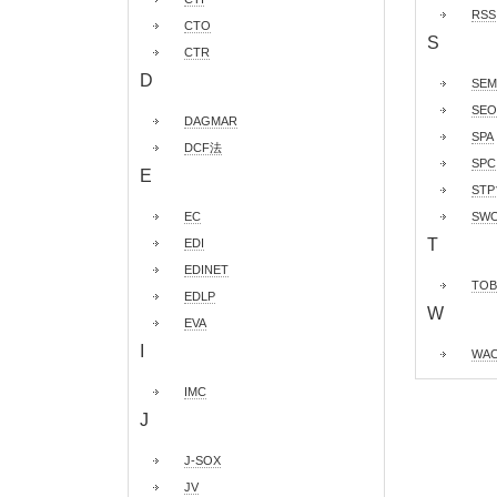
RSS
CTO
S
CTR
D
SEM
SEO
DAGMAR
SPA
DCF法
SPC
E
ST
EC
SW
T
EDI
EDINET
TOB
EDLP
W
EVA
I
WAC
IMC
J
J-SOX
JV