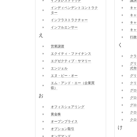
インタレストマッチ
議決
インディペンデントコントラク
キャ
ター
キャ
インフラストラクチャー
キャ
インフルエンサー
キャ
え
行政
く
営業譲渡
エクイティ・ファイナンス
クラ
エグゼクティブ・サマリー
グリ
エンジェル
式市
エヌ・ピー・オー
グリ
エム・アンド・エー（企業買
クリ
収）
グロ
お
グロ
グロ
オフィスシェアリング
クロ
黄金株
クロ
オープンプライス
け
オプション取引
オンデマンド