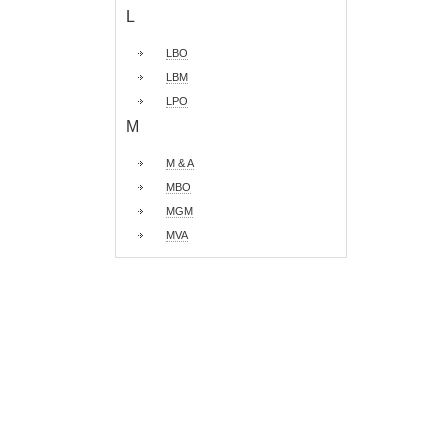
L
LBO
LBM
LPO
M
M & A
MBO
MGM
MVA