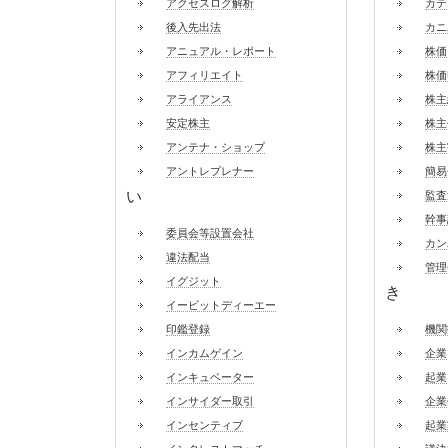
アクセスログ解析
カテ
後入先出法
カニ
アニュアル・レポート
株価
アフィリエイト
株価
アライアンス
株主
安定株主
株主
アンテナ・ショップ
株主
アントレプレナー
簡易
い
監査
幹事
委員会等設置会社
カン
違法配当
管理
イグジット
き
イービットディーエー
印鑑登録
機関
インカムゲイン
企業
インキュベーター
起業
インサイダー取引
企業
インセンティブ
起業