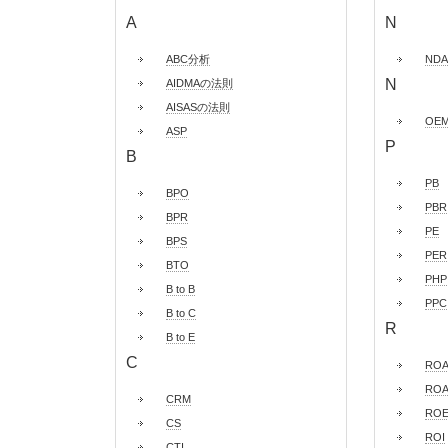
A
N
ABC分析
NDA
N
AIDMAの法則
AISASの法則
OE
ASP
P
B
PB
BPO
PBR
BPR
PE
BPS
PER
BTO
PHP
B to B
PPC
B to C
R
B to E
C
RO
ROA
CRM
RO
CS
ROI
CTI