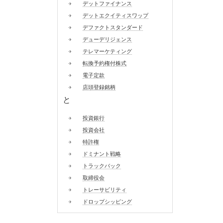
デットファイナンス
デットエクイティスワップ
デファクトスタンダード
デューデリジェンス
テレマーケティング
転換予約権付株式
電子定款
店頭登録銘柄
と
投資銀行
投資会社
特許権
ドミナント戦略
トラックバック
取締役会
トレーサビリティ
ドロップシッピング