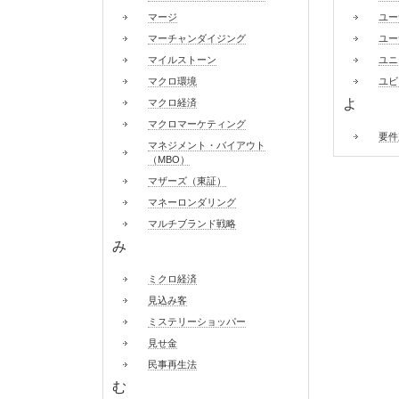
マージ
ユー
マーチャンダイジング
ユー
マイルストーン
ユニ
マクロ環境
ユビ
よ
マクロ経済
マクロマーケティング
要件
マネジメント・バイアウト
（MBO）
マザーズ（東証）
マネーロンダリング
マルチブランド戦略
み
ミクロ経済
見込み客
ミステリーショッパー
見せ金
民事再生法
む