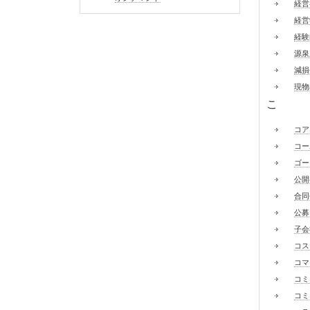
経営
経営
経験
源泉
減損
現物
こ
コア
コー
ゴー
公開
合同
公募
子会
コス
コマ
コミ
コミ