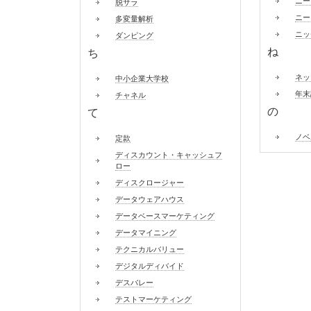
ニー
脱サラ
ニー
多変量解析
ニッ
ダンピング
ね
ち
ネッ
中小企業大学校
年末
チャネル
の
て
ノベ
定款
ディスカウント・キャッシュフ
ロー
ディスクロージャー
データウェアハウス
データベースマーケティング
データマイニング
テクニカルバリュー
デジタルディバイド
デスバレー
テストマーケティング