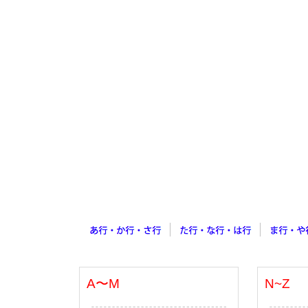
A〜M
N~Z