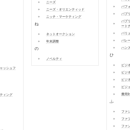
ニーズ
パフ
ニーズ・オリエンティッド
パブ
ニッチ・マーケティング
パブ
ね
ート
バリ
ネットオークション
パレ
年末調整
ハン
の
ひ
ノベルティ
ビジ
ャッシュフ
ビジ
ビジ
ビジ
費用
ティング
ふ
ファ
ファ
ファ