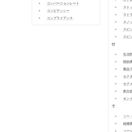
コンバージョンレート
スト
コンピテンシー
スト
コンプライアンス
スノ
スピ
スピ
せ
生活
税効
製品
セク
セグ
創立
セン
そ
ソー・
組織
ソー