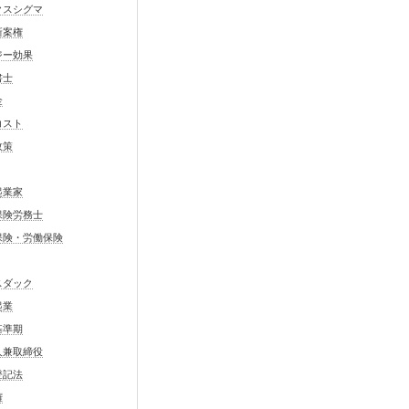
クスシグマ
新案権
ジー効果
書士
金
コスト
政策
起業家
保険労務士
保険・労働保険
スダック
起業
基準期
人兼取締役
登記法
権