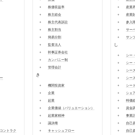
株価収益率
産業
株主総会
産業
株主代表訴訟
参入
株主割当
サー
簡易分割
サン
し
監査法人
幹事証券会社
シー
カンパニー制
シー
管理会計
シー
き
ー
シー
機関投資家
シー
企業
シェ
起業
時価
企業価値（バリュエーション）
資金
起業家精神
事業
議決権
自己
コントラク
キャッシュフロー
自己