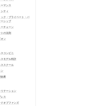
ォーマンス
リシティ
リック・プライベート・パ
ナーシップ
ューチェーン
ートの法則
ズオン
ネスコンビニ
ネスモデル特許
ネススクール
ョン
対効果
シリテーション
ブレス
ンドオブファンズ