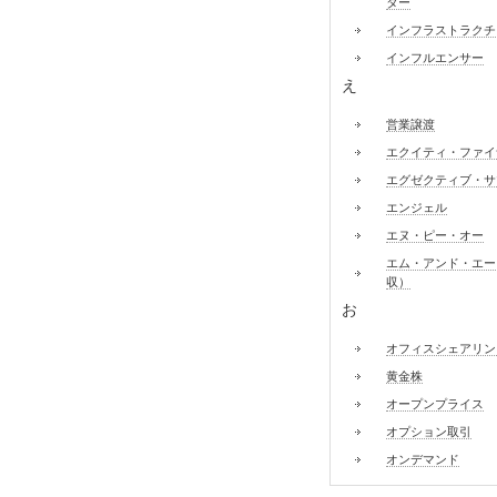
ター
インフラストラクチ
インフルエンサー
え
営業譲渡
エクイティ・ファイ
エグゼクティブ・サ
エンジェル
エヌ・ピー・オー
エム・アンド・エー
収）
お
オフィスシェアリン
黄金株
オープンプライス
オプション取引
オンデマンド