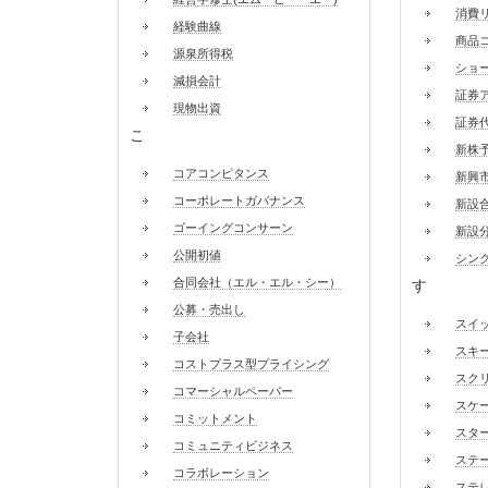
消費
経験曲線
商品
源泉所得税
ショ
減損会計
証券
現物出資
証券
こ
新株
コアコンピタンス
新興
コーポレートガバナンス
新設
ゴーイングコンサーン
新設
公開初値
シン
合同会社（エル・エル・シー）
す
公募・売出し
スイ
子会社
スキ
コストプラス型プライシング
スク
コマーシャルペーパー
スケ
コミットメント
スタ
コミュニティビジネス
ステ
コラボレーション
ステ