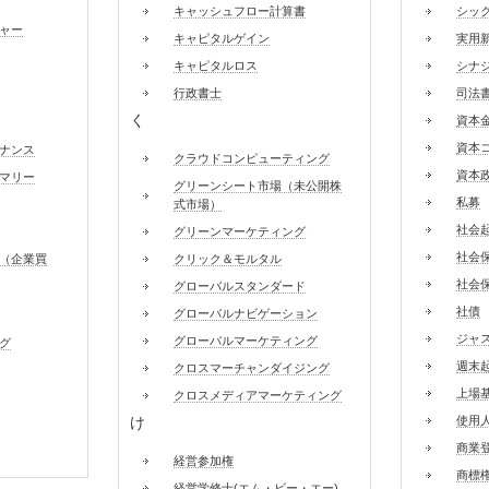
キャッシュフロー計算書
シッ
ャー
キャピタルゲイン
実用
キャピタルロス
シナ
行政書士
司法
く
資本
資本
ナンス
クラウドコンピューティング
資本
マリー
グリーンシート市場（未公開株
私募
式市場）
社会
グリーンマーケティング
社会
（企業買
クリック＆モルタル
社会
グローバルスタンダード
社債
グローバルナビゲーション
ジャ
グローバルマーケティング
グ
週末
クロスマーチャンダイジング
上場
クロスメディアマーケティング
け
使用
商業
経営参加権
商標
経営学修士(エム・ビー・エー)