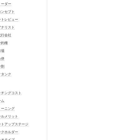
リーダー
コンセプト
ートレビュー
アナリスト
代行会社
予約権
市場
合併
分割
クタンク
ッチングコスト
ーム
リーニング
ールメリット
ートアップステージ
ークホルダー
レオタイプ