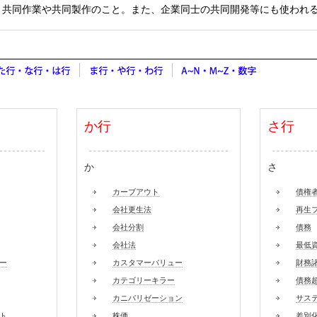
、共同作業や共同製作のこと。また、企業同士の共同開発等にも使われ
か行
さ行
か
さ
カーブアウト
債権
会社更生法
再生
会社分割
債務
会社法
最低
ー
カスタマーバリュー
財務
カテゴリーキラー
債務
カニバリゼーション
サス
ト
株価
差別