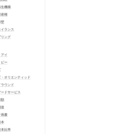
再生機構
財産権
障壁
ベイランス
プリング
・アイ
・ビー
ズ
ズ・オリエンティッド
ドラウンド
アードサービス
総額
調達
計画書
資本
資本比率