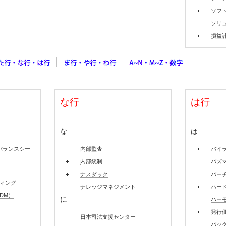
ソフ
ソリ
損益
な行
は行
な
は
バランスシー
内部監査
バイ
内部統制
バズ
ナスダック
バー
ィング
ナレッジマネジメント
ハー
DM）
に
ハー
発行
日本司法支援センター
バッ