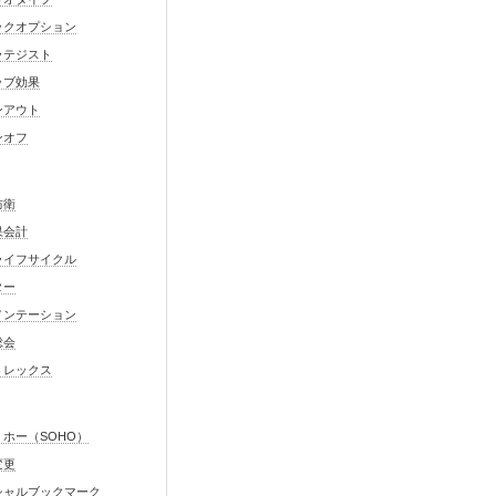
ックオプション
ラテジスト
ッブ効果
ンアウト
ンオフ
防衛
果会計
ライフサイクル
ター
メンテーション
総会
トレックス
ホー（SOHO）
変更
シャルブックマーク