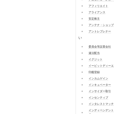
アフィリエイト
アライアンス
安定株主
アンテナ・ショップ
アントレプレナー
い
委員会等設置会社
違法配当
イグジット
イービットディーエ
印鑑登録
インカムゲイン
インキュベーター
インサイダー取引
インセンティブ
インタレストマッチ
インディペンデント