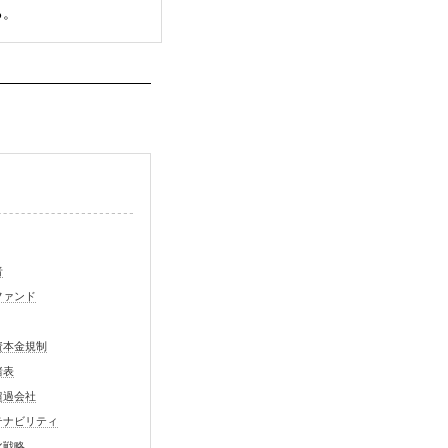
る。
者
ファンド
資本金規制
諸表
超過会社
テナビリティ
化戦略