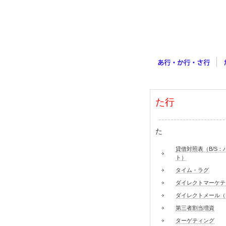
た行
た
貸借対照表（B/S：
ト）
タイム・ラグ
ダイレクトマーケテ
ダイレクトメール（
第三者割当増資
ターゲティング